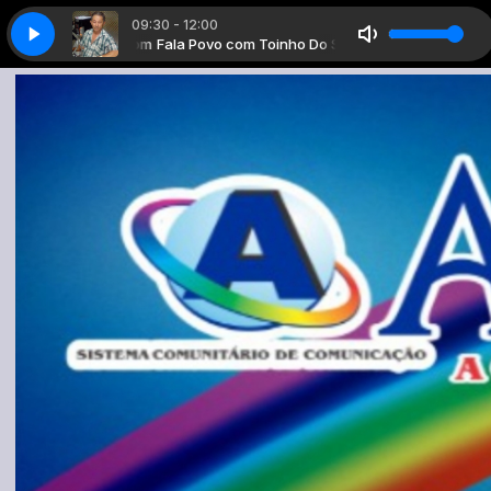
09:30 - 12:00
com Toinho Do Som
Fala Povo com Toinho Do Som