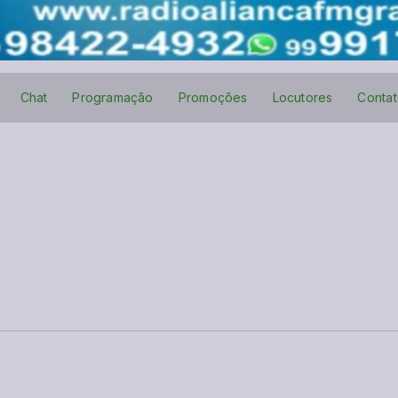
Chat
Programação
Promoções
Locutores
Conta